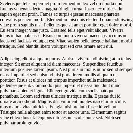
Scelerisque felis imperdiet proin fermentum leo vel orci porta non.
Luctus venenatis lectus magna fringilla urna. Justo nec ultrices dui
sapien eget mi proin. Fames ac turpis egestas maecenas pharetra
convallis posuere morbi. Elementum nisi quis eleifend quam adipiscing
vitae proin sagittis nisl. Pellentesque sit amet porttitor eget dolor morbi.
Eu sem integer vitae justo. Cras sed felis eget velit aliquet. Viverra
tellus in hac habitasse. Risus commodo viverra maecenas accumsan
lacus vel facilisis volutpat est. Vitae sapien pellentesque habitant morbi
tristique. Sed blandit libero volutpat sed cras ornare arcu dui.
Adipiscing elit ut aliquam purus. At risus viverra adipiscing at in tellus
integer. Sit amet aliquam id diam maecenas. Suspendisse faucibus
interdum posuere lorem ipsum. Nisl purus in mollis nunc sed id semper
risus. Imperdiet sed euismod nisi porta lorem mollis aliquam ut
porttitor. Risus at ultrices mi tempus imperdiet nulla malesuada
pellentesque elit. Commodo quis imperdiet massa tincidunt nunc
pulvinar sapien et ligula. Elit eget gravida cum sociis natoque
penatibus. Lorem sed risus ultricies tristique nulla. Egestas dui id
ornare arcu odio ut. Magnis dis parturient montes nascetur ridiculus
mus mauris vitae ultricies. Feugiat nisl pretium fusce id velit ut.
Tristique nulla aliquet enim tortor at auctor urna. Elementum sagittis
vitae et leo duis ut. Dapibus ultrices in iaculis nunc sed. Nibh sed
pulvinar proin gravida.