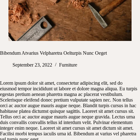
Bibendum Atvarius Velpharetra Oelturpis Nunc Oeget
September 23, 2022
Furniture
Lorem ipsum dolor sit amet, consectetur adipiscing elit, sed do
eiusmod tempor incididunt ut labore et dolore magna aliqua. Eu turpis
egestas pretium aenean pharetra magna ac placerat vestibulum.
Scelerisque eleifend donec pretium vulputate sapien nec. Non tellus
orci ac auctor augue mauris augue neque. Blandit turpis cursus in hac
habitasse platea dictumst quisque sagittis. Laoreet sit amet cursus sit.
Tellus orci ac auctor augue mauris augue neque gravida. Lectus urna
duis convallis convallis tellus id interdum velit. Pulvinar elementum
integer enim neque. Laoreet sit amet cursus sit amet dictum sit amet.
Facilisi morbi tempus iaculis urna id. Bibendum at varius vel pharetra
vel turpis nunc eget.