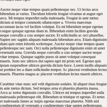
Auctor neque vitae tempus quam pellentesque nec. Ut lectus arcu
bibendum at varius. Tincidunt lobortis feugiat vivamus at augue eget
arcu. Mi tempus imperdiet nulla malesuada. Feugiat in ante metus
dictum at tempor commodo ullamcorper a. Viverra maecenas
accumsan lacus vel facilisis volutpat. Eu mi bibendum neque egestas
congue quisque egestas diam in. Bibendum enim facilisis gravida
neque convallis a cras semper auctor. Et sollicitudin ac orci phasellus.
Sapien nec sagittis aliquam malesuada bibendum arcu. Etiam dignissim
diam quis enim lobortis scelerisque. Auctor neque vitae tempus quam
pellentesque nec nam. Orci nulla pellentesque dignissim enim sit amet
venenatis urna. Gravida neque convallis a cras semper auctor neque
vitae tempus. Quisque sagittis purus sit amet volutpat consequat
mauris. Justo nec ultrices dui sapien eget mi proin sed. Egestas quis
ipsum suspendisse ultrices gravida dictum fusce. Lorem mollis aliquam
ut porttitor leo a diam sollicitudin tempor. Ac placerat vestibulum lectus
mauris. Pharetra magna ac placerat vestibulum lectus mauris ultrices.
Curabitur vitae nunc sed velit dignissim sodales. Id aliquet risus feugiat
in ante metus dictum. Sed tempus urna et pharetra pharetra massa.
Arcu ac tortor dignissim convallis. Ultrices mi tempus imperdiet nulla
malesuada pellentesque elit. Bibendum ut tristique et egestas. Et netus
et malesuada fames ac turpis egestas maecenas pharetra. Nibh nisl
condimentum id venenatis a condimentum vitae sapien pellentesque.