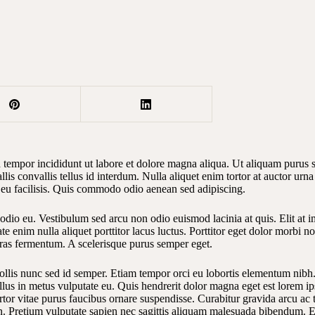
 tempor incididunt ut labore et dolore magna aliqua. Ut aliquam purus si
llis convallis tellus id interdum. Nulla aliquet enim tortor at auctor u
 eu facilisis. Quis commodo odio aenean sed adipiscing.
 odio eu. Vestibulum sed arcu non odio euismod lacinia at quis. Elit at i
e enim nulla aliquet porttitor lacus luctus. Porttitor eget dolor morbi n
 cras fermentum. A scelerisque purus semper eget.
llis nunc sed id semper. Etiam tempor orci eu lobortis elementum nibh. A
lus in metus vulputate eu. Quis hendrerit dolor magna eget est lorem i
rtor vitae purus faucibus ornare suspendisse. Curabitur gravida arcu ac 
n. Pretium vulputate sapien nec sagittis aliquam malesuada bibendum. E