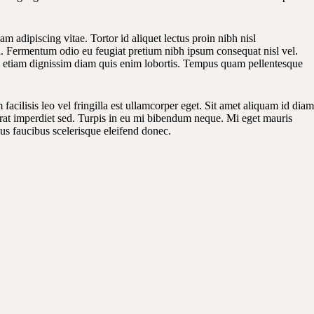
 adipiscing vitae. Tortor id aliquet lectus proin nibh nisl
ea. Fermentum odio eu feugiat pretium nibh ipsum consequat nisl vel.
si etiam dignissim diam quis enim lobortis. Tempus quam pellentesque
cilisis leo vel fringilla est ullamcorper eget. Sit amet aliquam id diam
 erat imperdiet sed. Turpis in eu mi bibendum neque. Mi eget mauris
lus faucibus scelerisque eleifend donec.