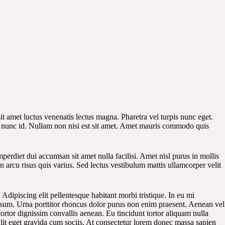
t amet luctus venenatis lectus magna. Pharetra vel turpis nunc eget.
rna nunc id. Nullam non nisi est sit amet. Amet mauris commodo quis
mperdiet dui accumsan sit amet nulla facilisi. Amet nisl purus in mollis
on arcu risus quis varius. Sed lectus vestibulum mattis ullamcorper velit
dipiscing elit pellentesque habitant morbi tristique. In eu mi
psum. Urna porttitor rhoncus dolor purus non enim praesent. Aenean vel
tortor dignissim convallis aenean. Eu tincidunt tortor aliquam nulla
lit eget gravida cum sociis. At consectetur lorem donec massa sapien