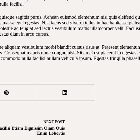
lla facilisi.
quisque sagittis purus. Aenean euismod elementum nisi quis eleifend quam
massa eget egestas. Nisi lacus sed viverra tellus in hac habitasse plat
estie ac feugiat sed lectus vestibulum mattis ullamcorper velit. Facili
estas diam in arcu cursus.
 aliquam vestibulum morbi blandit cursus risus at. Praesent elementum fa
os. Consequat mauris nunc congue nisi. Sit amet est placerat in egestas
t commodo nulla facilisi nullam vehicula ipsum. Egestas fringilla phasel
NEXT
POST
acilisi Etiam Dignissim Oiam Quis
Enim Lobortis