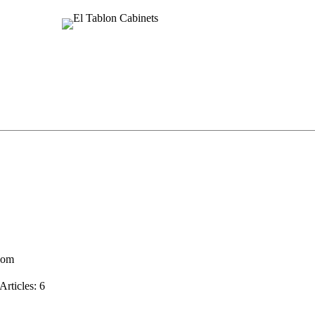
About
Residential
Commercial
Projects
Conta
com
Articles: 6