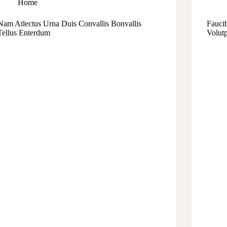
Home
Nam Atlectus Urna Duis Convallis Bonvallis
Fauci
Tellus Enterdum
Volut