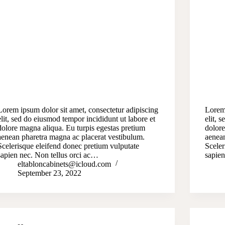
Lorem ipsum dolor sit amet, consectetur adipiscing
Lorem 
elit, sed do eiusmod tempor incididunt ut labore et
elit, 
dolore magna aliqua. Eu turpis egestas pretium
dolore
aenean pharetra magna ac placerat vestibulum.
aenean
Scelerisque eleifend donec pretium vulputate
Sceler
sapien nec. Non tellus orci ac…
sapien
eltabloncabinets@icloud.com
September 23, 2022